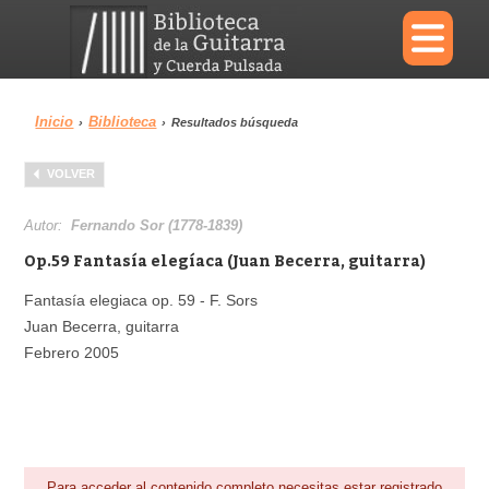
×
Inicio
Biblioteca
›
›
Resultados búsqueda
Menu
VOLVER
Biblioteca
Diccionario
Autor:
Fernando Sor (1778-1839)
Op.59 Fantasía elegíaca (Juan Becerra, guitarra)
Fantasía elegiaca op. 59 - F. Sors
Juan Becerra, guitarra
Área personal
Reproductor
Febrero 2005
Para acceder al contenido completo necesitas estar registrado