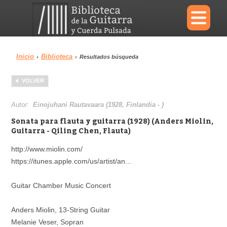
×
Inicio
Biblioteca
›
›
Resultados búsqueda
Menu
VOLVER
Biblioteca
Diccionario
Autor:
Einojuhani Rautavaara (1928, Finlandia - )
Sonata para flauta y guitarra (1928) (Anders Miolin,
Guitarra - Qiling Chen, Flauta)
http://www.miolin.com/
Área personal
Reproductor
https://itunes.apple.com/us/artist/an...
Guitar Chamber Music Concert
Anders Miolin, 13-String Guitar
Melanie Veser, Sopran