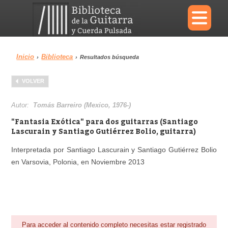
×
Inicio
Biblioteca
›
›
Resultados búsqueda
Menu
VOLVER
Biblioteca
Diccionario
Autor:
Tomás Barreiro (Mexico, 1976-)
"Fantasia Exótica" para dos guitarras (Santiago
Lascurain y Santiago Gutiérrez Bolio, guitarra)
Interpretada por Santiago Lascurain y Santiago Gutiérrez Bolio
Área personal
Reproductor
en Varsovia, Polonia, en Noviembre 2013
Para acceder al contenido completo necesitas estar registrado