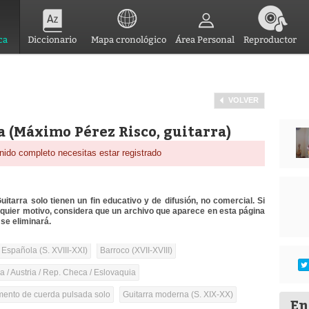
ca
Diccionario
Mapa cronológico
Área Personal
Reproductor
VOLVER
a (Máximo Pérez Risco, guitarra)
nido completo necesitas estar registrado
itarra solo tienen un fin educativo y de difusión, no comercial. Si
lquier motivo, considera que un archivo que aparece en esta página
se eliminará.
 Española (S. XVIII-XXI)
Barroco (XVII-XVIII)
 / Austria / Rep. Checa / Eslovaquia
umento de cuerda pulsada solo
Guitarra moderna (S. XIX-XX)
En