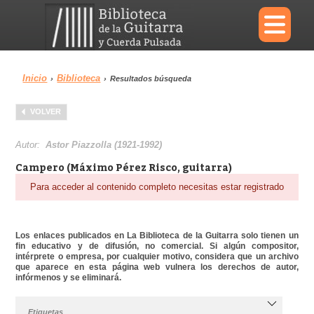
×
Inicio
Biblioteca
›
›
Resultados búsqueda
Menu
VOLVER
Biblioteca
Diccionario
Autor:
Astor Piazzolla (1921-1992)
Campero (Máximo Pérez Risco, guitarra)
Para acceder al contenido completo necesitas estar registrado
Área personal
Reproductor
Los enlaces publicados en La Biblioteca de la Guitarra solo tienen un
fin educativo y de difusión, no comercial. Si algún compositor,
intérprete o empresa, por cualquier motivo, considera que un archivo
que aparece en esta página web vulnera los derechos de autor,
infórmenos y se eliminará.
Etiquetas