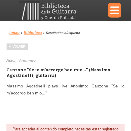
×
Inicio
Biblioteca
›
›
Resultados búsqueda
Menu
VOLVER
Biblioteca
Diccionario
Autor:
Anónimo
Canzone "Se io m'accorgo ben mio..." (Massimo
Agostinelli, guitarra)
Massimo Agostinelli plays live Anonimo: Canzone "Se io
Área personal
Reproductor
m'accorgo ben mio..."
Para acceder al contenido completo necesitas estar registrado