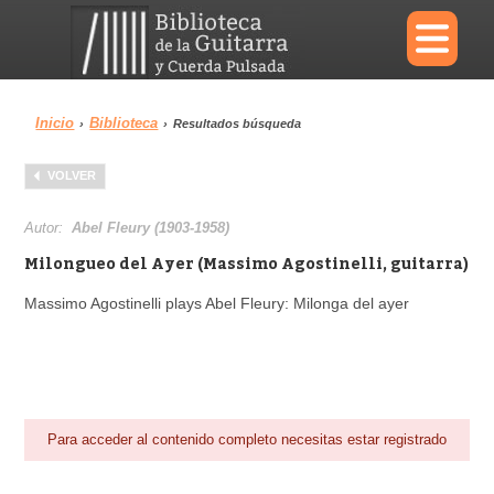
×
Inicio
Biblioteca
›
›
Resultados búsqueda
Menu
VOLVER
Biblioteca
Diccionario
Autor:
Abel Fleury (1903-1958)
Milongueo del Ayer (Massimo Agostinelli, guitarra)
Massimo Agostinelli plays Abel Fleury: Milonga del ayer
Área personal
Reproductor
Para acceder al contenido completo necesitas estar registrado