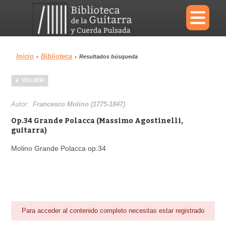
×
Inicio
Biblioteca
›
›
Resultados búsqueda
Menu
VOLVER
Biblioteca
Diccionario
Autor:
Francesco Molino (1775-1847)
Op.34 Grande Polacca (Massimo Agostinelli,
guitarra)
Molino Grande Polacca op.34
Área personal
Reproductor
Para acceder al contenido completo necesitas estar registrado