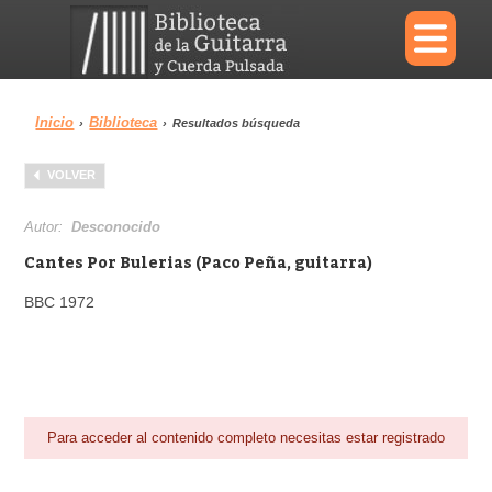
×
Inicio
Biblioteca
›
›
Resultados búsqueda
Menu
VOLVER
Biblioteca
Diccionario
Autor:
Desconocido
Cantes Por Bulerias (Paco Peña, guitarra)
BBC 1972
Área personal
Reproductor
Para acceder al contenido completo necesitas estar registrado