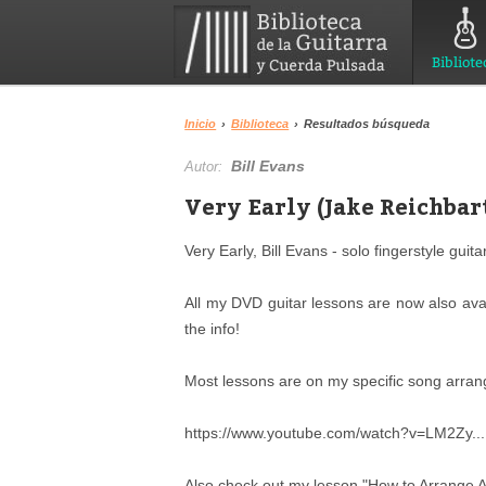
Bibliote
Inicio
›
Biblioteca
›
Resultados búsqueda
Bill Evans
Autor:
Very Early (Jake Reichbart
Very Early, Bill Evans - solo fingerstyle gu
All my DVD guitar lessons are now also avail
the info!
Most lessons are on my specific song arran
https://www.youtube.com/watch?v=LM2Zy...
Also check out my lesson "How to Arrange A