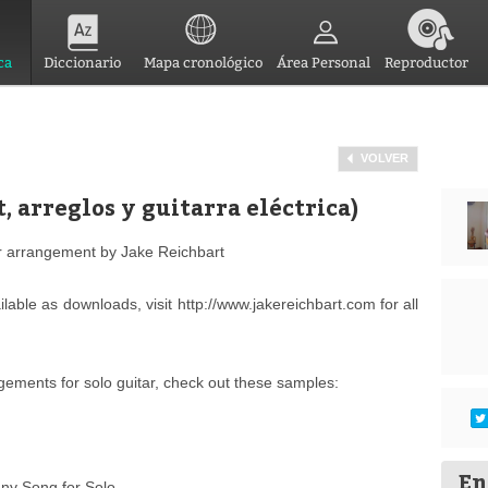
ca
Diccionario
Mapa cronológico
Área Personal
Reproductor
VOLVER
, arreglos y guitarra eléctrica)
itar arrangement by Jake Reichbart
able as downloads, visit http://www.jakereichbart.com for all
gements for solo guitar, check out these samples:
En
ny Song for Solo...