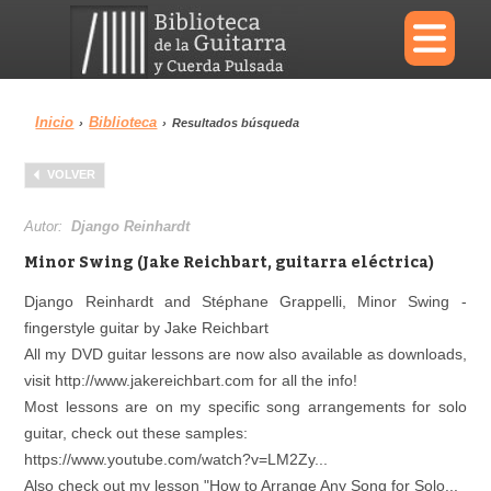
×
Inicio
Biblioteca
›
›
Resultados búsqueda
Menu
VOLVER
Biblioteca
Diccionario
Autor:
Django Reinhardt
Minor Swing (Jake Reichbart, guitarra eléctrica)
Django Reinhardt and Stéphane Grappelli, Minor Swing -
fingerstyle guitar by Jake Reichbart
Área personal
Reproductor
All my DVD guitar lessons are now also available as downloads,
visit http://www.jakereichbart.com for all the info!
Most lessons are on my specific song arrangements for solo
guitar, check out these samples:
https://www.youtube.com/watch?v=LM2Zy...
Also check out my lesson "How to Arrange Any Song for Solo...