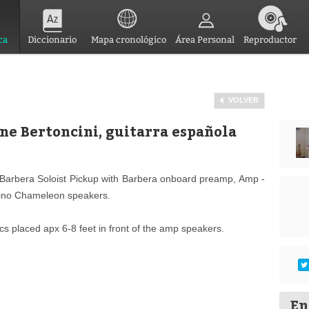
ca
Diccionario
Mapa cronológico
Área Personal
Reproductor
VOLVER
ne Bertoncini, guitarra española
- Barbera Soloist Pickup with Barbera onboard preamp, Amp -
rino Chameleon speakers.
ics placed apx 6-8 feet in front of the amp speakers.
En