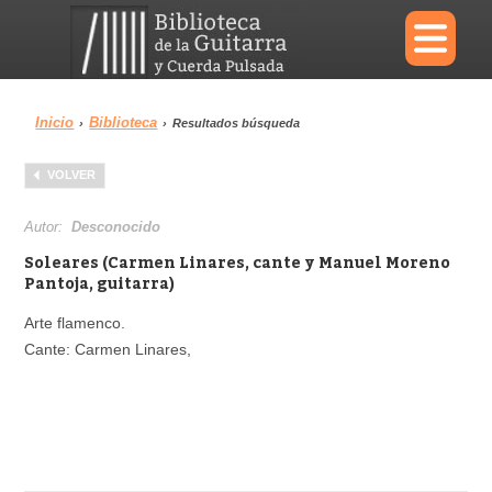
×
Inicio
Biblioteca
›
›
Resultados búsqueda
Menu
VOLVER
Biblioteca
Diccionario
Autor:
Desconocido
Soleares (Carmen Linares, cante y Manuel Moreno
Pantoja, guitarra)
Arte flamenco.
Área personal
Reproductor
Cante: Carmen Linares,