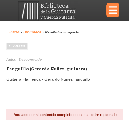
×
Inicio
Biblioteca
›
›
Resultados búsqueda
Menu
VOLVER
Biblioteca
Diccionario
Autor:
Desconocido
Tanguillo (Gerardo Nuñez, guitarra)
Guitarra Flamenca - Gerardo Nuñez Tanguillo
Área personal
Reproductor
Para acceder al contenido completo necesitas estar registrado