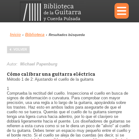
×
Inicio
Biblioteca
›
›
Resultados búsqueda
Menu
VOLVER
Biblioteca
Diccionario
Autor:
Michael Papenburg
Cómo calibrar una guitarra eléctrica
Método 1 de 2: Ajustando el cuello de la guitarra
1
Comprueba la rectitud del cuello. Inspecciona el cuello en busca de
Área personal
Reproductor
signos de deformación o curvatura. Para comprobar con mayor
precisión, usa una regla a lo largo de la guitarra, apoyándola sobre
los trastes. Haz esto en ambos lados para asegurarte de que el
cuello no se tuerza. Querrás que el cuello de tu guitarra siempre
tenga una ligera curva hacia adentro, por lo que el clavijero se
doblará ligeramente hacia el puente. Los diseñadores de guitarras se
refieren a esta curva como si se le diera un poco de "alivio" al cuello
de tu guitarra. Debes tener un espacio muy pequeño entre el cuello y
el borde recto. Si el cuello se aleja de las cuerdas (es decir, si se