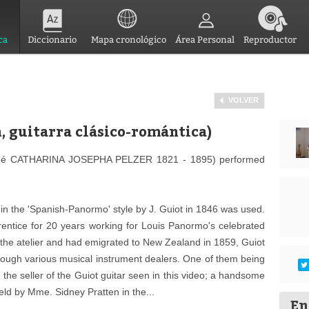
ca
Diccionario
Mapa cronológico
Área Personal
Reproductor
VOLVER
 guitarra clásico-romántica)
eé CATHARINA JOSEPHA PELZER 1821 - 1895) performed
d in the 'Spanish-Panormo' style by J. Guiot in 1846 was used.
rentice for 20 years working for Louis Panormo's celebrated
 the atelier and had emigrated to New Zealand in 1859, Guiot
hrough various musical instrument dealers. One of them being
e seller of the Guiot guitar seen in this video; a handsome
held by Mme. Sidney Pratten in the...
En