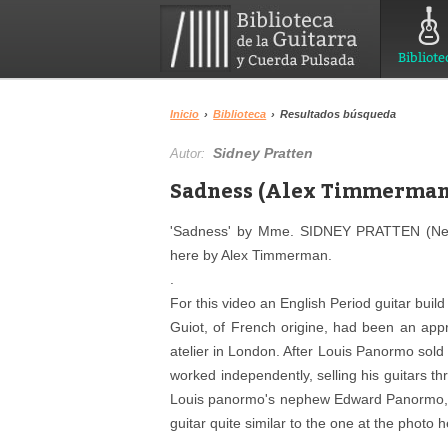
Bibliote
Inicio
›
Biblioteca
›
Resultados búsqueda
Sidney Pratten
Autor:
Sadness (Alex Timmerman,
'Sadness' by Mme. SIDNEY PRATTEN (N
here by Alex Timmerman.
.
For this video an English Period guitar buil
Guiot, of French origine, had been an app
atelier in London. After Louis Panormo sold
worked independently, selling his guitars t
Louis panormo's nephew Edward Panormo, th
guitar quite similar to the one at the photo 