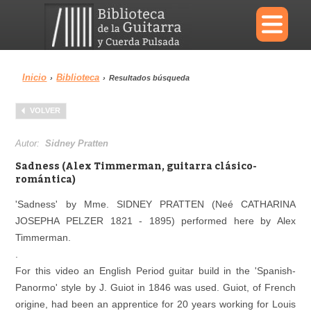
×
Inicio
Biblioteca
›
›
Resultados búsqueda
Menu
VOLVER
Biblioteca
Diccionario
Autor:
Sidney Pratten
Sadness (Alex Timmerman, guitarra clásico-
romántica)
'Sadness' by Mme. SIDNEY PRATTEN (Neé CATHARINA
Área personal
Reproductor
JOSEPHA PELZER 1821 - 1895) performed here by Alex
Timmerman.
.
For this video an English Period guitar build in the 'Spanish-
Panormo' style by J. Guiot in 1846 was used. Guiot, of French
origine, had been an apprentice for 20 years working for Louis