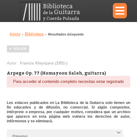
×
Inicio
Biblioteca
›
›
Resultados búsqueda
Menu
VOLVER
Biblioteca
Diccionario
Autor:
Francis Kleynjans (1951-)
Arpege Op. 77 (Homayoon Saleh, guitarra)
Para acceder al contenido completo necesitas estar registrado
Área personal
Reproductor
Los enlaces publicados en La Biblioteca de la Guitarra solo tienen un
fin educativo y de difusión, no comercial. Si algún compositor,
intérprete o empresa, por cualquier motivo, considera que un archivo
que aparece en esta página web vulnera los derechos de autor,
infórmenos y se eliminará.
Etiquetas