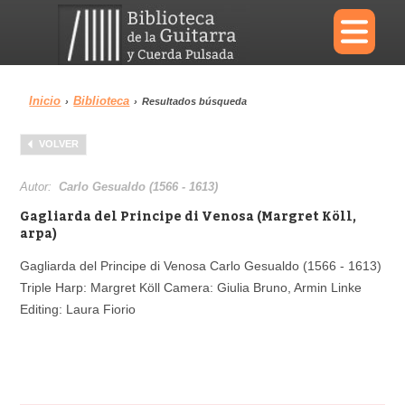
×
Inicio
Biblioteca
›
›
Resultados búsqueda
Menu
VOLVER
Biblioteca
Diccionario
Autor:
Carlo Gesualdo (1566 - 1613)
Gagliarda del Principe di Venosa (Margret Köll,
arpa)
Gagliarda del Principe di Venosa Carlo Gesualdo (1566 - 1613)
Área personal
Reproductor
Triple Harp: Margret Köll Camera: Giulia Bruno, Armin Linke
Editing: Laura Fiorio