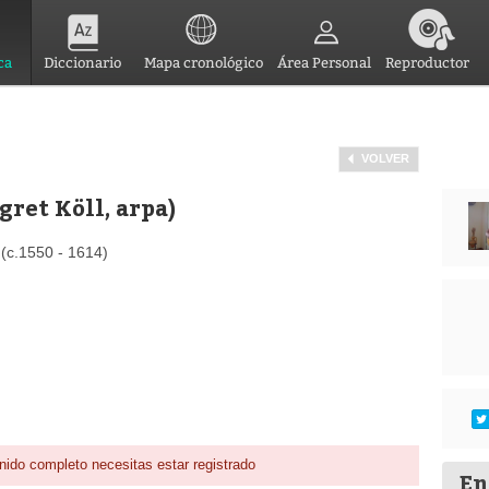
ca
Diccionario
Mapa cronológico
Área Personal
Reproductor
VOLVER
ret Köll, arpa)
(c.1550 - 1614)
nido completo necesitas estar registrado
En