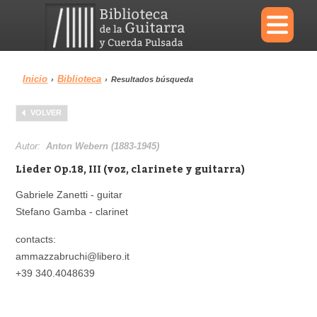
×
Inicio
Biblioteca
›
›
Resultados búsqueda
Menu
VOLVER
Biblioteca
Diccionario
Autor:
Anton Webern (1883-1945)
Lieder Op.18, III (voz, clarinete y guitarra)
Gabriele Zanetti - guitar
Stefano Gamba - clarinet
Área personal
Reproductor
contacts:
ammazzabruchi@libero.it
+39 340.4048639