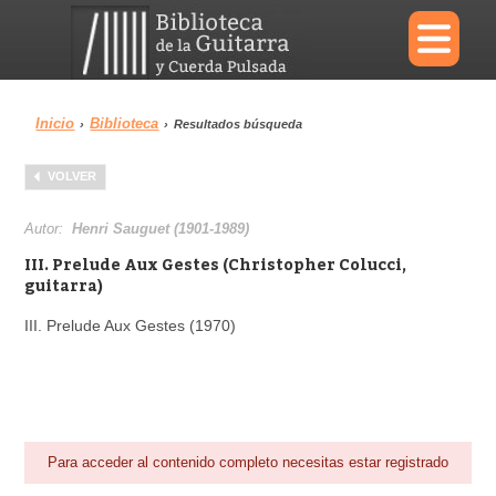
×
Inicio
Biblioteca
›
›
Resultados búsqueda
Menu
VOLVER
Biblioteca
Diccionario
Autor:
Henri Sauguet (1901-1989)
III. Prelude Aux Gestes (Christopher Colucci,
guitarra)
III. Prelude Aux Gestes (1970)
Área personal
Reproductor
Para acceder al contenido completo necesitas estar registrado