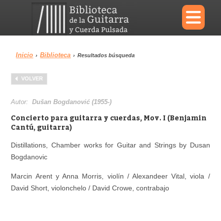
×
Inicio
Biblioteca
›
›
Resultados búsqueda
Menu
VOLVER
Biblioteca
Diccionario
Autor:
Dušan Bogdanović (1955-)
Concierto para guitarra y cuerdas, Mov. I (Benjamin
Cantú, guitarra)
Distillations, Chamber works for Guitar and Strings by Dusan
Área personal
Reproductor
Bogdanovic
Marcin Arent y Anna Morris, violín / Alexandeer Vital, viola /
David Short, violonchelo / David Crowe, contrabajo