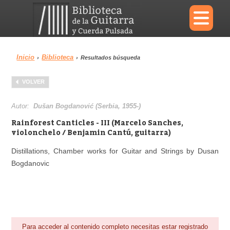
×
Inicio
Biblioteca
›
›
Resultados búsqueda
Menu
VOLVER
Biblioteca
Diccionario
Autor:
Dušan Bogdanović (Serbia, 1955-)
Rainforest Canticles - III (Marcelo Sanches,
violonchelo / Benjamin Cantú, guitarra)
Distillations, Chamber works for Guitar and Strings by Dusan
Área personal
Reproductor
Bogdanovic
Para acceder al contenido completo necesitas estar registrado