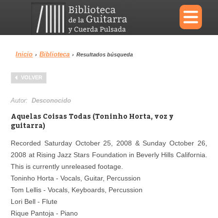
×
Inicio
Biblioteca
›
›
Resultados búsqueda
Menu
VOLVER
Biblioteca
Diccionario
Autor:
Desconocido
Aquelas Coisas Todas (Toninho Horta, voz y
guitarra)
Recorded Saturday October 25, 2008 & Sunday October 26,
Área personal
Reproductor
2008 at Rising Jazz Stars Foundation in Beverly Hills California.
This is currently unreleased footage.
Toninho Horta - Vocals, Guitar, Percussion
Tom Lellis - Vocals, Keyboards, Percussion
Lori Bell - Flute
Rique Pantoja - Piano