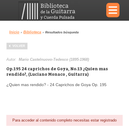
×
Inicio
Biblioteca
›
›
Resultados búsqueda
Menu
VOLVER
Biblioteca
Diccionario
Autor:
Mario Castelnuovo-Tedesco (1895-1968)
Op.195 24 caprichos de Goya, No.13 ¿Quien mas
rendido?, (Luciano Monaco , Guitarra)
¿Quien mas rendido? - 24 Caprichos de Goya Op. 195
Área personal
Reproductor
Para acceder al contenido completo necesitas estar registrado