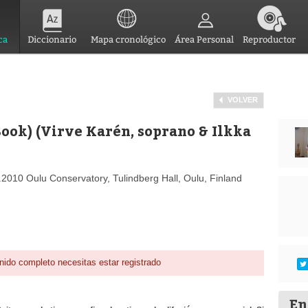
ca
Diccionario
Mapa cronológico
Área Personal
Reproductor
VOLVER
ook) (Virve Karén, soprano & Ilkka
5.2010 Oulu Conservatory, Tulindberg Hall, Oulu, Finland
nido completo necesitas estar registrado
En