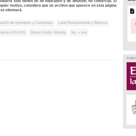
itarra solo tienen un fin educativo y de difusión, no comercial. Si
lquier motivo, considera que un archivo que aparece en esta página
se eliminará.
tación de repertorio y Conciertos
Laúd Renacimiento y Barroco
iento (XIV-XVI)
Reino Unido / Irlanda
Ins. + voz
PUBLI