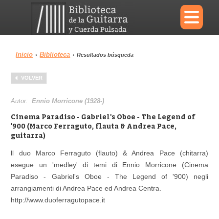
×
Inicio
Biblioteca
›
›
Resultados búsqueda
Menu
VOLVER
Biblioteca
Diccionario
Autor:
Ennio Morricone (1928-)
Cinema Paradiso - Gabriel's Oboe - The Legend of
'900 (Marco Ferraguto, flauta & Andrea Pace,
guitarra)
Área personal
Reproductor
ll duo Marco Ferraguto (flauto) & Andrea Pace (chitarra)
esegue un 'medley' di temi di Ennio Morricone (Cinema
Paradiso - Gabriel's Oboe - The Legend of '900) negli
arrangiamenti di Andrea Pace ed Andrea Centra.
http://www.duoferragutopace.it