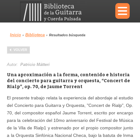
×
Inicio
Biblioteca
›
›
Resultados búsqueda
Menu
VOLVER
Biblioteca
Diccionario
Autor:
Patricio Mátteri
Una aproximación a la forma, contenido e historia
del concierto para guitarra y orquesta, “Concert de
Rialp”, op. 70, de Jaume Torrent
Área personal
Reproductor
El presente trabajo relata la experiencia del abordaje al estudio
del Concierto para Guitarra y Orquesta, "Concert de Rialp", Op.
70, del compositor español Jaume Torrent, escrito por encargo
para la celebración del 10mo aniversario del Festival de Música
de la Vila de Rialp1 y estrenado por el propio compositor junto
a la Orquesta Sinfónica Nacional Checa, bajo la batuta de Inma