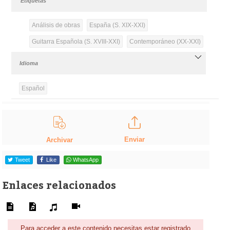
Etiquetas
Análisis de obras
España (S. XIX-XXI)
Guitarra Española (S. XVIII-XXI)
Contemporáneo (XX-XXI)
Idioma
Español
Enviar
Archivar
Tweet
Like
WhatsApp
Enlaces relacionados
Para acceder a este contenido necesitas estar registrado