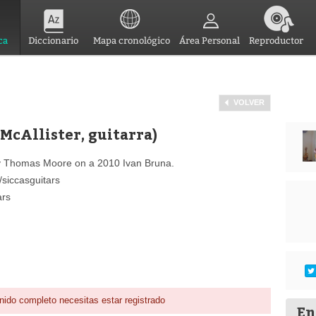
ca
Diccionario
Mapa cronológico
Área Personal
Reproductor
VOLVER
McAllister, guitarra)
by Thomas Moore on a 2010 Ivan Bruna.
siccasguitars
ars
nido completo necesitas estar registrado
En