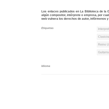
Los enlaces publicados en La Biblioteca de la Gu
algún compositor, intérprete o empresa, por cua
web vulnera los derechos de autor, infórmenos y 
Etiquetas
Interpre
Clasicis
Reino Un
Guitarr
Idioma