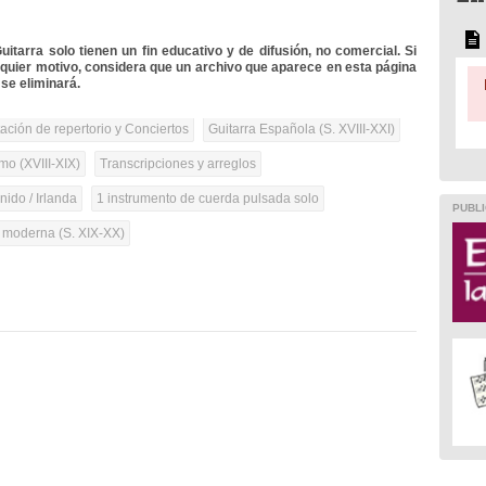
itarra solo tienen un fin educativo y de difusión, no comercial. Si
lquier motivo, considera que un archivo que aparece en esta página
se eliminará.
tación de repertorio y Conciertos
Guitarra Española (S. XVIII-XXI)
mo (XVIII-XIX)
Transcripciones y arreglos
ido / Irlanda
1 instrumento de cuerda pulsada solo
PUBLI
a moderna (S. XIX-XX)