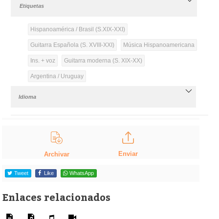
Etiquetas
Hispanoamérica / Brasil (S.XIX-XXI)
Guitarra Española (S. XVIII-XXI)
Música Hispanoamericana
Ins. + voz
Guitarra moderna (S. XIX-XX)
Argentina / Uruguay
Idioma
Enviar
Archivar
Tweet
Like
WhatsApp
Enlaces relacionados