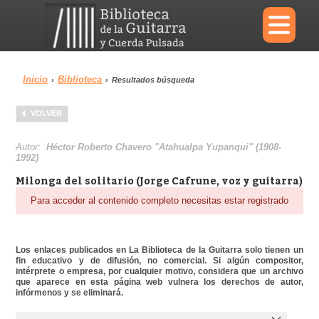
×
Inicio
Biblioteca
›
›
Resultados búsqueda
Menu
VOLVER
Biblioteca
Diccionario
Autor:
Héctor Roberto Chavero "Atahualpa Yupanqui" (1908-
1992)
Milonga del solitario (Jorge Cafrune, voz y guitarra)
Para acceder al contenido completo necesitas estar registrado
Área personal
Reproductor
Los enlaces publicados en La Biblioteca de la Guitarra solo tienen un
fin educativo y de difusión, no comercial. Si algún compositor,
intérprete o empresa, por cualquier motivo, considera que un archivo
que aparece en esta página web vulnera los derechos de autor,
infórmenos y se eliminará.