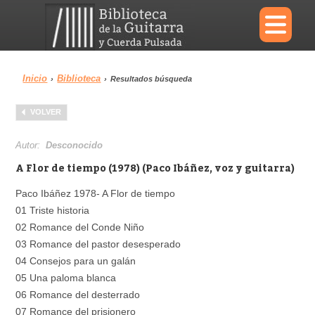
×
Inicio
Biblioteca
›
›
Resultados búsqueda
Menu
VOLVER
Biblioteca
Diccionario
Autor:
Desconocido
A Flor de tiempo (1978) (Paco Ibáñez, voz y guitarra)
Paco Ibáñez 1978- A Flor de tiempo
01 Triste historia
Área personal
Reproductor
02 Romance del Conde Niño
03 Romance del pastor desesperado
04 Consejos para un galán
05 Una paloma blanca
06 Romance del desterrado
07 Romance del prisionero