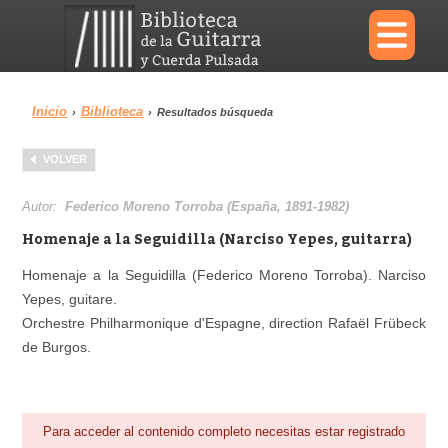
×
Inicio
Biblioteca
›
›
Resultados búsqueda
Menu
VOLVER
Biblioteca
Diccionario
Autor:
Federico Moreno Torroba (España, 1891-1982)
Homenaje a la Seguidilla (Narciso Yepes, guitarra)
Homenaje a la Seguidilla (Federico Moreno Torroba). Narciso
Yepes, guitare.
Área personal
Reproductor
Orchestre Philharmonique d'Espagne, direction Rafaël Frübeck
de Burgos.
Para acceder al contenido completo necesitas estar registrado