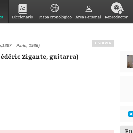
ca
Diccionario
Mapa cronológico
Área Personal
Reproductor
VOLVER
1897 – París, 1986)
édéric Zigante, guitarra)
En