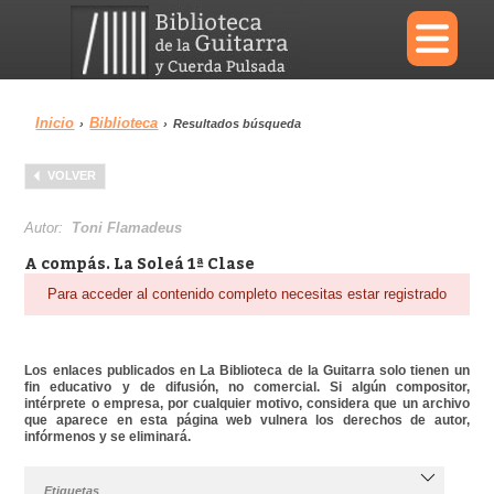
×
Inicio
Biblioteca
›
›
Resultados búsqueda
Menu
VOLVER
Biblioteca
Diccionario
Autor:
Toni Flamadeus
A compás. La Soleá 1ª Clase
Para acceder al contenido completo necesitas estar registrado
Área personal
Reproductor
Los enlaces publicados en La Biblioteca de la Guitarra solo tienen un
fin educativo y de difusión, no comercial. Si algún compositor,
intérprete o empresa, por cualquier motivo, considera que un archivo
que aparece en esta página web vulnera los derechos de autor,
infórmenos y se eliminará.
Etiquetas