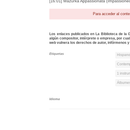
[16:01] Mazurka Appassionata (Impassioned
Para acceder al conte
Los enlaces publicados en La Biblioteca de la Gu
algún compositor, intérprete o empresa, por cua
web vulnera los derechos de autor, infórmenos y 
Etiquetas
Hispanoa
Contemp
1 instr
Álbumes
Idioma