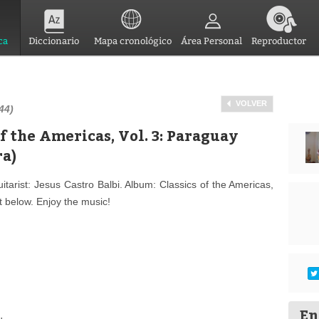
ca
Diccionario
Mapa cronológico
Área Personal
Reproductor
VOLVER
44)
of the Americas, Vol. 3: Paraguay
ra)
tarist: Jesus Castro Balbi. Album: Classics of the Americas,
t below. Enjoy the music!
En