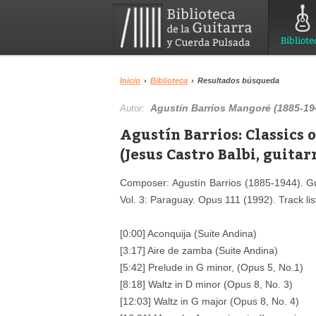
Bibliote
Inicio
›
Biblioteca
›
Resultados búsqueda
Agustín Barrios Mangoré (1885-19
Autor:
Agustín Barrios: Classics 
(Jesus Castro Balbi, guitar
Composer: Agustín Barrios (1885-1944). Gui
Vol. 3: Paraguay. Opus 111 (1992). Track lis
[0:00] Aconquija (Suite Andina)
[3:17] Aire de zamba (Suite Andina)
[5:42] Prelude in G minor, (Opus 5, No.1)
[8:18] Waltz in D minor (Opus 8, No. 3)
[12:03] Waltz in G major (Opus 8, No. 4)