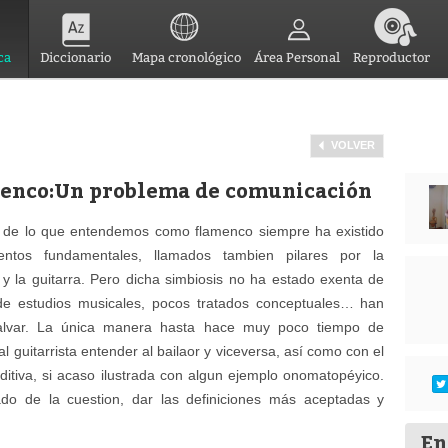
ca
Diccionario
Mapa cronológico
Área Personal
Reproductor
VOLVER
amenco:Un problema de comunicación
 de lo que entendemos como flamenco siempre ha existido
entos fundamentales, llamados tambien pilares por la
le y la guitarra. Pero dicha simbiosis no ha estado exenta de
a de estudios musicales, pocos tratados conceptuales… han
salvar. La única manera hasta hace muy poco tiempo de
 guitarrista entender al bailaor y viceversa, así como con el
auditiva, si acaso ilustrada con algun ejemplo onomatopéyico.
ado de la cuestion, dar las definiciones más aceptadas y
En