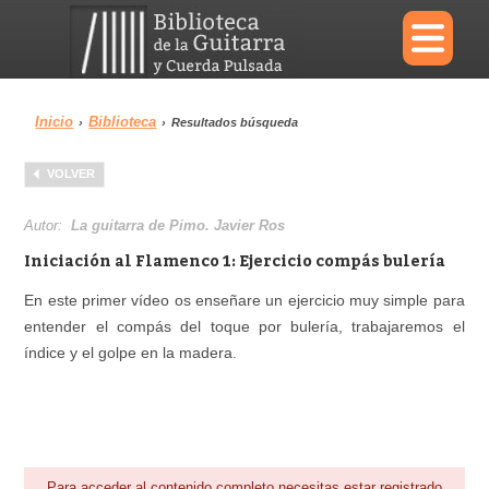
×
Inicio
Biblioteca
›
›
Resultados búsqueda
Menu
VOLVER
Biblioteca
Diccionario
Autor:
La guitarra de Pimo. Javier Ros
Iniciación al Flamenco 1: Ejercicio compás bulería
En este primer vídeo os enseñare un ejercicio muy simple para
entender el compás del toque por bulería, trabajaremos el
Área personal
Reproductor
índice y el golpe en la madera.
Para acceder al contenido completo necesitas estar registrado