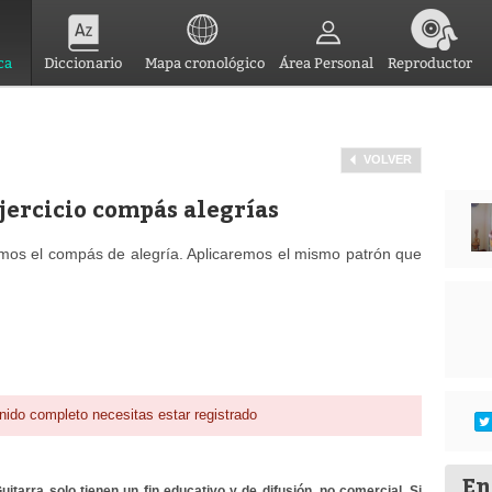
ca
Diccionario
Mapa cronológico
Área Personal
Reproductor
VOLVER
Ejercicio compás alegrías
emos el compás de alegría. Aplicaremos el mismo patrón que
nido completo necesitas estar registrado
En
itarra solo tienen un fin educativo y de difusión, no comercial. Si