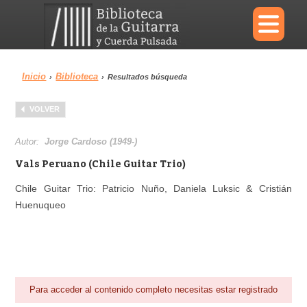
×
Inicio
Biblioteca
›
›
Resultados búsqueda
Menu
VOLVER
Biblioteca
Diccionario
Autor:
Jorge Cardoso (1949-)
Vals Peruano (Chile Guitar Trio)
Chile Guitar Trio: Patricio Nuño, Daniela Luksic & Cristián
Huenuqueo
Área personal
Reproductor
Para acceder al contenido completo necesitas estar registrado