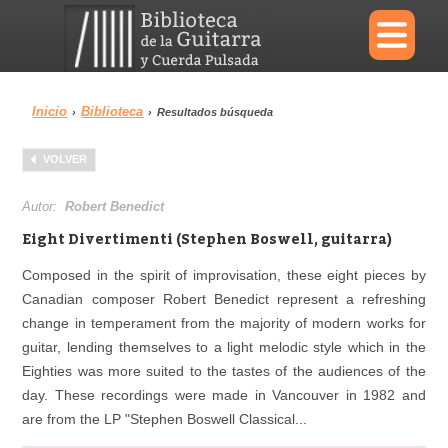
×
Inicio
Biblioteca
›
›
Resultados búsqueda
Menu
VOLVER
Biblioteca
Diccionario
Autor:
Robert Benedict
Eight Divertimenti (Stephen Boswell, guitarra)
Composed in the spirit of improvisation, these eight pieces by
Canadian composer Robert Benedict represent a refreshing
Área personal
Reproductor
change in temperament from the majority of modern works for
guitar, lending themselves to a light melodic style which in the
Eighties was more suited to the tastes of the audiences of the
day. These recordings were made in Vancouver in 1982 and
are from the LP "Stephen Boswell Classical...