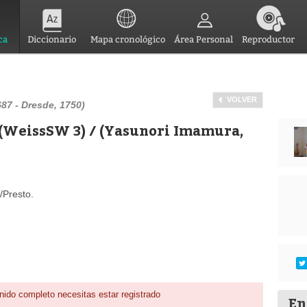
ca
Diccionario
Mapa cronológico
Área Personal
Reproductor
VOLVER
87 - Dresde, 1750)
 (WeissSW 3) / (Yasunori Imamura,
/Presto.
nido completo necesitas estar registrado
En