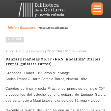
×
Inicio
Biblioteca
›
›
Resultados búsqueda
Menu
VOLVER
Biblioteca
Diccionario
Autor:
Enrique Granados (1867-1916) / Miguel Llobet
Danzas Españolas Op. 37 - No.5 "Andaluza" (Carles
Trepat, guitarra Torres)
Granados - Llobet…100 anys d’un viatge
Área personal
Reproductor
Carles Trepat Guitarra Antonio Torres, Almería 1892
Cuerdas de tripa y seda Pirastro de principios del siglo XX*,
procedentes del estuche de una guitarra de Enrique García
que perteneció a Magí Esteve, discípulo de Tárrega y Llobet.
*excepto la cuarta, del juego en que se ha usado Gut&Silk de