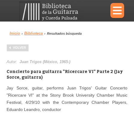
×
Inicio
Biblioteca
›
›
Resultados búsqueda
Menu
VOLVER
Biblioteca
Diccionario
Autor:
Juan Trigos (México, 1965-)
Concierto para guitarra "Ricercare VI" Parte 2 (Jay
Sorce, guitarra)
Jay Sorce, guitar, performs Juan Trigos' Guitar Concerto
Área personal
Reproductor
"Ricercare VI" at the Stony Brook University Chamber Music
Festival, 4/29/10 with the Contemporary Chamber Players,
Eduardo Leandro, conductor