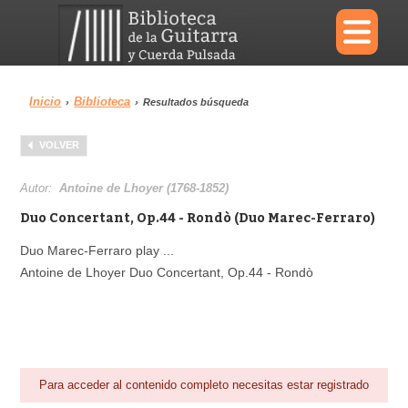
×
Inicio
Biblioteca
›
›
Resultados búsqueda
Menu
VOLVER
Biblioteca
Diccionario
Autor:
Antoine de Lhoyer (1768-1852)
Duo Concertant, Op.44 - Rondò (Duo Marec-Ferraro)
Duo Marec-Ferraro play ...
Antoine de Lhoyer Duo Concertant, Op.44 - Rondò
Área personal
Reproductor
Para acceder al contenido completo necesitas estar registrado