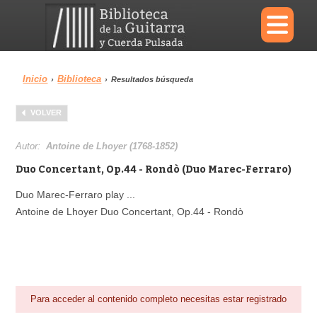
×
Inicio
Biblioteca
›
›
Resultados búsqueda
Menu
VOLVER
Biblioteca
Diccionario
Autor:
Antoine de Lhoyer (1768-1852)
Duo Concertant, Op.44 - Rondò (Duo Marec-Ferraro)
Duo Marec-Ferraro play ...
Antoine de Lhoyer Duo Concertant, Op.44 - Rondò
Área personal
Reproductor
Para acceder al contenido completo necesitas estar registrado