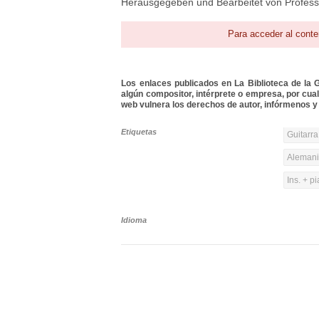
Herausgegeben und Bearbeitet von Professo
Para acceder al conte
Los enlaces publicados en La Biblioteca de la Gu
algún compositor, intérprete o empresa, por cua
web vulnera los derechos de autor, infórmenos y 
Etiquetas
Guitarra
Alemania
Ins. + p
Idioma