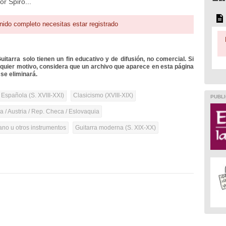
r Spiro...
nido completo necesitas estar registrado
itarra solo tienen un fin educativo y de difusión, no comercial. Si
lquier motivo, considera que un archivo que aparece en esta página
se eliminará.
 Española (S. XVIII-XXI)
Clasicismo (XVIII-XIX)
PUBLI
 / Austria / Rep. Checa / Eslovaquia
iano u otros instrumentos
Guitarra moderna (S. XIX-XX)