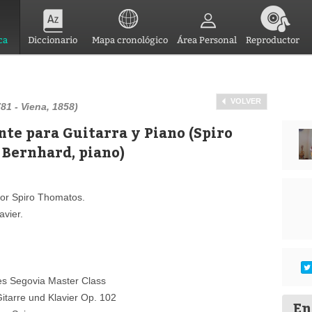
ca
Diccionario
Mapa cronológico
Área Personal
Reproductor
VOLVER
81 - Viena, 1858)
nte para Guitarra y Piano (Spiro
 Bernhard, piano)
or Spiro Thomatos.
avier.
res Segovia Master Class
Gitarre und Klavier Op. 102
En