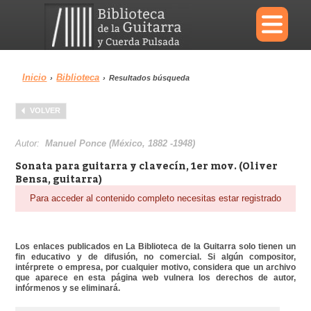
×
Inicio
Biblioteca
›
›
Resultados búsqueda
Menu
VOLVER
Biblioteca
Diccionario
Autor:
Manuel Ponce (México, 1882 -1948)
Sonata para guitarra y clavecín, 1er mov. (Oliver
Bensa, guitarra)
Para acceder al contenido completo necesitas estar registrado
Área personal
Reproductor
Los enlaces publicados en La Biblioteca de la Guitarra solo tienen un
fin educativo y de difusión, no comercial. Si algún compositor,
intérprete o empresa, por cualquier motivo, considera que un archivo
que aparece en esta página web vulnera los derechos de autor,
infórmenos y se eliminará.