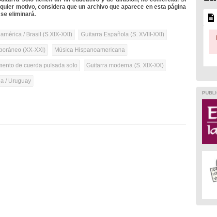
lquier motivo, considera que un archivo que aparece en esta página
se eliminará.
mérica / Brasil (S.XIX-XXI)
Guitarra Española (S. XVIII-XXI)
oráneo (XX-XXI)
Música Hispanoamericana
umento de cuerda pulsada solo
Guitarra moderna (S. XIX-XX)
na / Uruguay
PUBLI