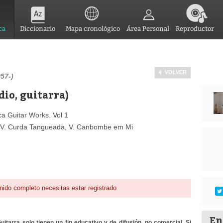
ca
Diccionario
Mapa cronológico
Área Personal
Reproductor
VOLVER
57-)
dio, guitarra)
ca Guitar Works. Vol 1
Vos, IV. Curda Tangueada, V. Canbombe em Mi
nido completo necesitas estar registrado
En
itarra solo tienen un fin educativo y de difusión, no comercial. Si