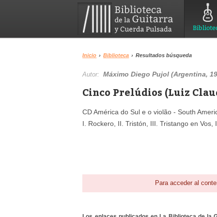
Bibliote
Inicio
›
Biblioteca
›
Resultados búsqueda
Máximo Diego Pujol (Argentina, 19
Autor:
Cinco Prelúdios (Luiz Clau
CD América do Sul e o violão - South Ameri
I. Rockero, II. Tristón, III. Tristango en 
Para acceder al conte
Los enlaces publicados en La Biblioteca de la Gu