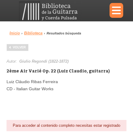
×
Inicio
Biblioteca
›
›
Resultados búsqueda
Menu
VOLVER
Biblioteca
Diccionario
Autor:
Giulio Regondi (1822-1872)
2ème Air Varié Op. 22 (Luiz Claudio, guitarra)
Luiz Cláudio Ribas Ferreira
CD - Italian Guitar Works
Área personal
Reproductor
Para acceder al contenido completo necesitas estar registrado